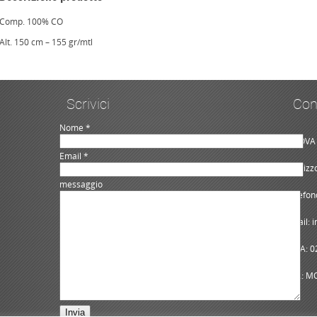
Comp. 100% CO
Alt. 150 cm – 155 gr/mtl
Scrivici
Con
Nome *
NUOVA 
Email *
Indiriz
messaggio
Telefon
Email: 
P.IVA: 
REA: M