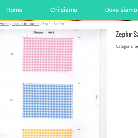
Home
Chi siamo
Dove siamo
Home
/
tessuti-in-cotone
/ Zephir Sanfor
Zephir S
Categoria:
te