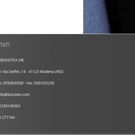
tatti
BOSIOTEX SRL
zo: Via Delfini, 14 - 41123 Modena (MO)
o: 059/826506 - Fax: 059/335250
info@bosiotex.com
02258140363
O 277184