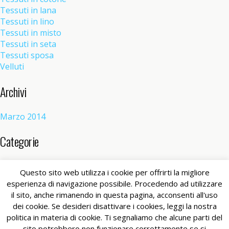
Tessuti in lana
Tessuti in lino
Tessuti in misto
Tessuti in seta
Tessuti sposa
Velluti
Archivi
Marzo 2014
Categorie
Senza categoria
(1)
Questo sito web utilizza i cookie per offrirti la migliore
esperienza di navigazione possibile. Procedendo ad utilizzare
il sito, anche rimanendo in questa pagina, acconsenti all'uso
Torna su
dei cookie. Se desideri disattivare i cookies, leggi la nostra
politica in materia di cookie. Ti segnaliamo che alcune parti del
Dispositivo Portatile
Pc Desktop
sito potrebbero non funzionare correttamente se si