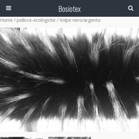
Bosiotex
Home
/
pellicce-ecologiche
/ Volpe nero/argento