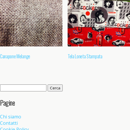
Canapone Melange
Tela Loneta Stampata
Ricerca
per:
Pagine
Chi siamo
Contatti
Cookie Policy