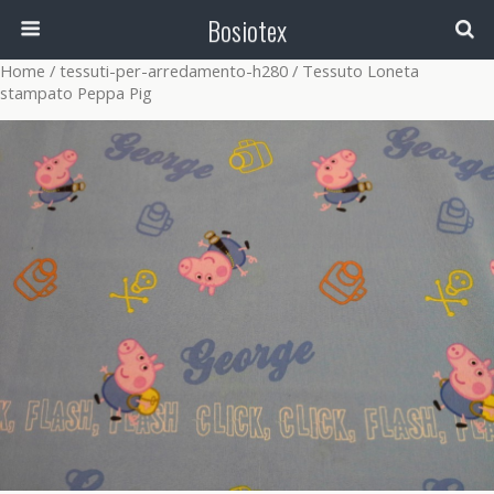
Bosiotex
Home
/
tessuti-per-arredamento-h280
/ Tessuto Loneta
stampato Peppa Pig