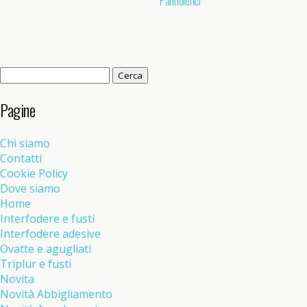
Pannolenci
Ricerca
per:
Pagine
Chi siamo
Contatti
Cookie Policy
Dove siamo
Home
Interfodere e fusti
Interfodere adesive
Ovatte e agugliati
Triplur e fusti
Novita
Novità Abbigliamento