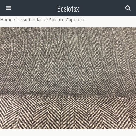
Bosiotex
Home
/
tessuti-in-lana
/ Spinato Cappotto