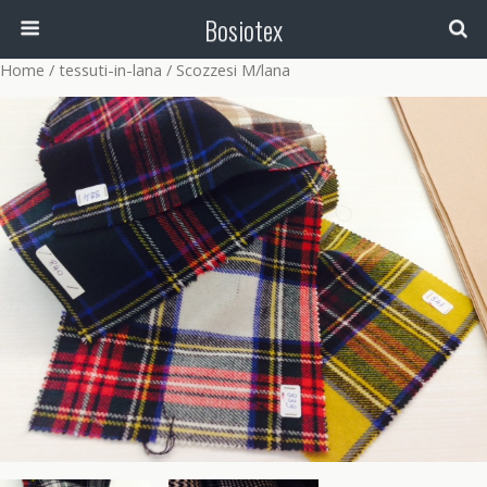
Bosiotex
Home
/
tessuti-in-lana
/ Scozzesi M/lana