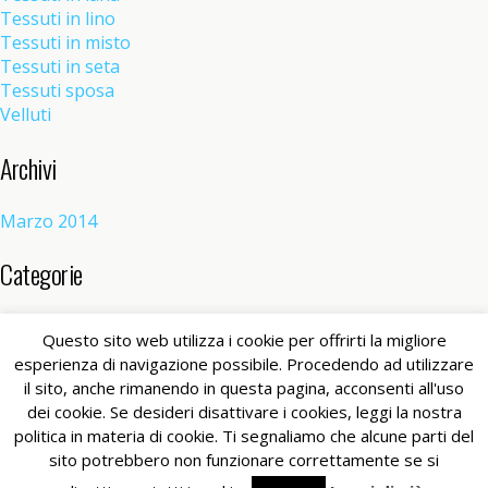
Tessuti in lino
Tessuti in misto
Tessuti in seta
Tessuti sposa
Velluti
Archivi
Marzo 2014
Categorie
Senza categoria
(1)
Questo sito web utilizza i cookie per offrirti la migliore
esperienza di navigazione possibile. Procedendo ad utilizzare
il sito, anche rimanendo in questa pagina, acconsenti all'uso
Torna su
dei cookie. Se desideri disattivare i cookies, leggi la nostra
politica in materia di cookie. Ti segnaliamo che alcune parti del
Dispositivo Portatile
Pc Desktop
sito potrebbero non funzionare correttamente se si