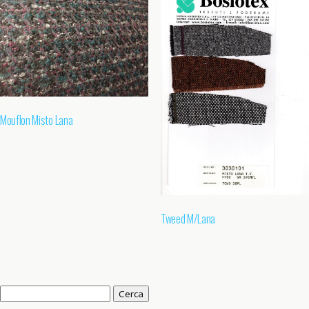
Mouflon Misto Lana
Tweed M/Lana
Ricerca
per: