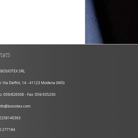
tatti
BOSIOTEX SRL
zo: Via Delfini, 14 - 41123 Modena (MO)
o: 059/826506 - Fax: 059/335250
info@bosiotex.com
02258140363
O 277184