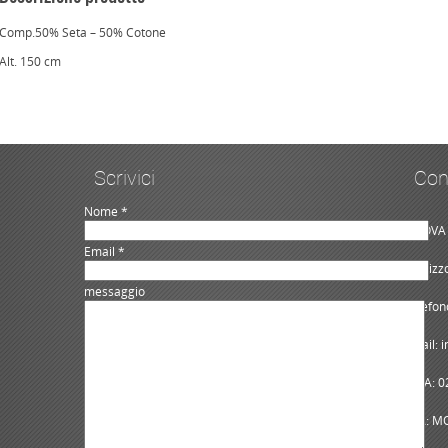
Comp.50% Seta – 50% Cotone
Alt. 150 cm
Scrivici
Con
Nome *
NUOVA 
Email *
Indiriz
messaggio
Telefon
Email: 
P.IVA: 
REA: M