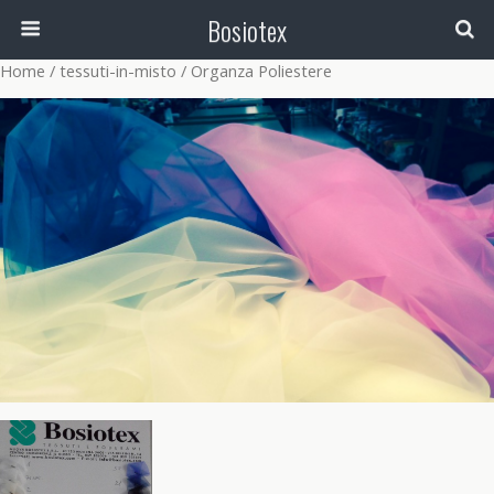
Bosiotex
Home
/
tessuti-in-misto
/ Organza Poliestere