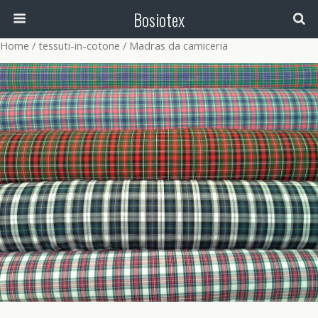
Bosiotex
Home
/
tessuti-in-cotone
/ Madras da camiceria