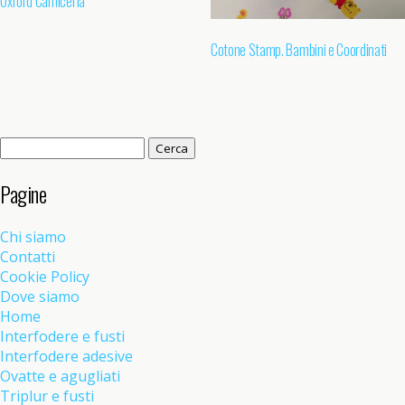
Oxford Camiceria
Cotone Stamp. Bambini e Coordinati
Ricerca
per:
Pagine
Chi siamo
Contatti
Cookie Policy
Dove siamo
Home
Interfodere e fusti
Interfodere adesive
Ovatte e agugliati
Triplur e fusti