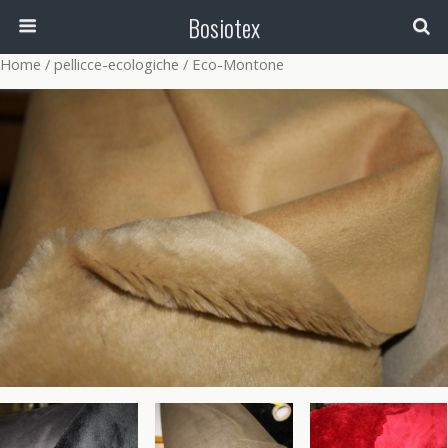
Bosiotex
Home
/
pellicce-ecologiche
/ Eco-Montone