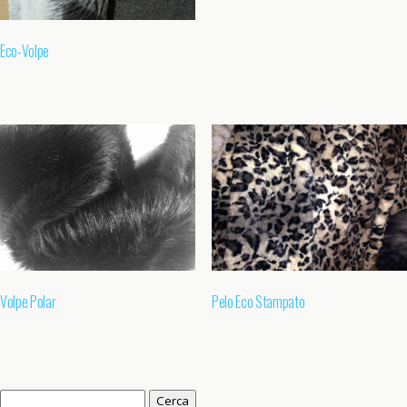
Eco-Volpe
Volpe Polar
Pelo Eco Stampato
Ricerca