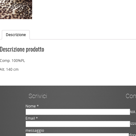
Descrizione
Descrizione prodotto
Comp. 100%PL
Alt. 140 cm
Scrivici
Con
Nome *
NUOVA 
Email *
Indiriz
messaggio
Telefon