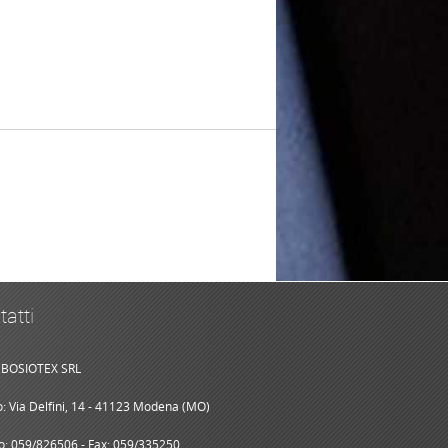
tatti
BOSIOTEX SRL
zo: Via Delfini, 14 - 41123 Modena (MO)
o: 059/826506 - Fax: 059/335250