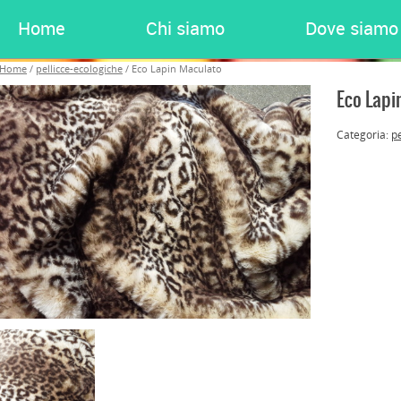
Home
Chi siamo
Dove siamo
Home
/
pellicce-ecologiche
/ Eco Lapin Maculato
Eco Lapi
Categoria:
p