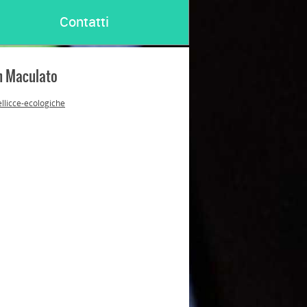
Contatti
n Maculato
ellicce-ecologiche