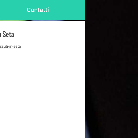
Contatti
i Seta
ssuti-in-seta