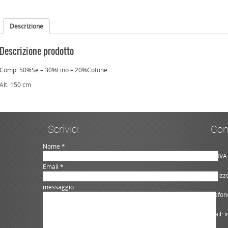
Descrizione
Descrizione prodotto
Comp. 50%Se – 30%Lino – 20%Cotone
Alt. 150 cm
Scrivici
Con
Nome *
NUOVA 
Email *
Indiriz
messaggio
Telefon
Email: 