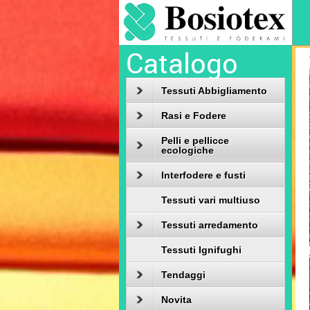
Catalogo
Tessuti Abbigliamento
Rasi e Fodere
Pelli e pellicce
ecologiche
Interfodere e fusti
Tessuti vari multiuso
Tessuti arredamento
Tessuti Ignifughi
Tendaggi
Novita