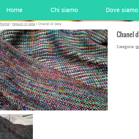
Home
Chi siamo
Dove siamo
Home
/
tessuti-in-seta
/ Chanel di Seta
Chanel d
Categoria:
te